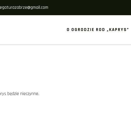
legaturazabrze@gmail.com
O OGRODZIE ROD „KAPRYS”
rys będzie nieczynne.