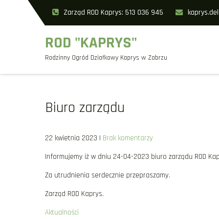
Skip
Zarząd ROD Kaprys: 513 036 945
kaprys.de
to
content
ROD "KAPRYS"
Rodzinny Ogród Działkowy Kaprys w Zabrzu
Biuro zarządu
22 kwietnia 2023
|
Brak komentarzy
Informujemy iż w dniu 24-04-2023 biuro zarządu ROD Kap
Za utrudnienia serdecznie przepraszamy.
Zarząd ROD Kaprys.
Aktualności