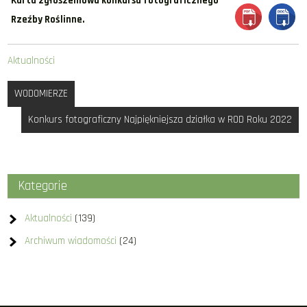
Karta zgłoszeniowa konkursu fotograficznego
Rzeźby Roślinne.
Aktualności
Nawigacja
WODOMIERZE
wpisu
Konkurs fotograficzny Najpiękniejsza działka w ROD Roku 2022
Kategorie
Aktualności
(139)
Archiwum wiadomości
(24)