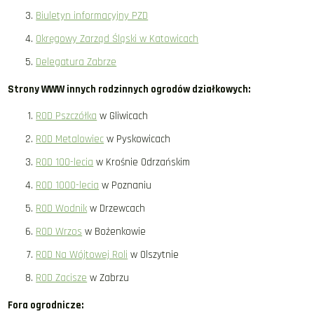
Biuletyn informacyjny PZD
Okręgowy Zarząd Śląski w Katowicach
Delegatura Zabrze
Strony WWW innych rodzinnych ogrodów działkowych:
ROD Pszczółka
w Gliwicach
ROD Metalowiec
w Pyskowicach
ROD 100-lecia
w Krośnie Odrzańskim
ROD 1000-lecia
w Poznaniu
ROD Wodnik
w Drzewcach
ROD Wrzos
w Bożenkowie
ROD Na Wójtowej Roli
w Olszytnie
ROD Zacisze
w Zabrzu
Fora ogrodnicze: