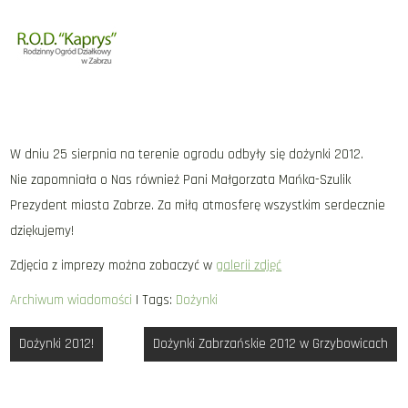
W dniu 25 sierpnia na terenie ogrodu odbyły się dożynki 2012.
Nie zapomniała o Nas również Pani Małgorzata Mańka-Szulik
Prezydent miasta Zabrze. Za miłą atmosferę wszystkim serdecznie
dziękujemy!
Zdjęcia z imprezy można zobaczyć w
galerii zdjęć
Archiwum wiadomości
| Tags:
Dożynki
Nawigacja
Dożynki 2012!
Dożynki Zabrzańskie 2012 w Grzybowicach
wpisu