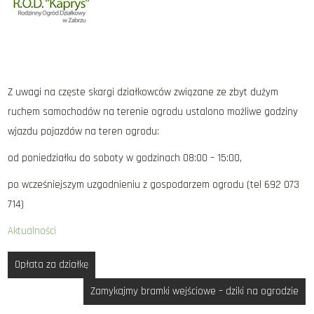
Z uwagi na częste skargi działkowców związane ze zbyt dużym
ruchem samochodów na terenie ogrodu ustalono możliwe godziny
wjazdu pojazdów na teren ogrodu:
od poniedziałku do soboty w godzinach 08:00 – 15:00,
po wcześniejszym uzgodnieniu z gospodarzem ogrodu (tel 692 073
714)
Aktualności
Nawigacja
Opłata za działkę
wpisu
Zamykajmy bramki wejściowe – dziki na ogrodzie