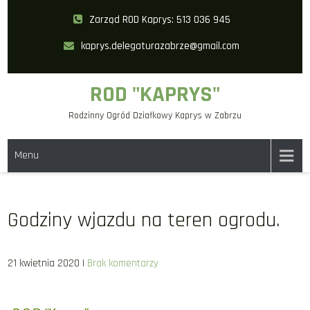
Skip
Zarząd ROD Kaprys: 513 036 945
to
kaprys.delegaturazabrze@gmail.com
content
ROD "KAPRYS"
Rodzinny Ogród Działkowy Kaprys w Zabrzu
Menu
Godziny wjazdu na teren ogrodu.
21 kwietnia 2020
|
Brak komentarzy