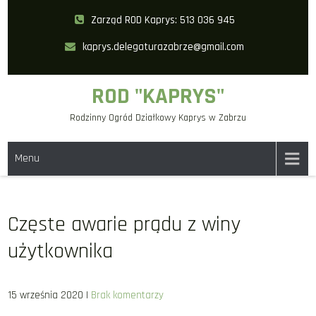
Skip
Zarząd ROD Kaprys: 513 036 945
to
kaprys.delegaturazabrze@gmail.com
content
ROD "KAPRYS"
Rodzinny Ogród Działkowy Kaprys w Zabrzu
Menu
Częste awarie prądu z winy
użytkownika
15 września 2020
|
Brak komentarzy