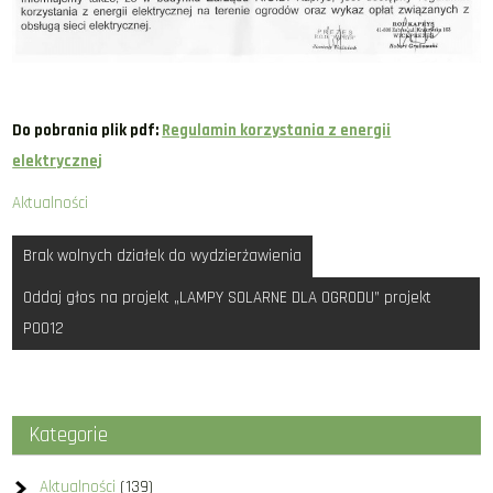
Do pobrania plik pdf:
Regulamin korzystania z energii
elektrycznej
Aktualności
Nawigacja
Brak wolnych działek do wydzierżawienia
wpisu
Oddaj głos na projekt „LAMPY SOLARNE DLA OGRODU” projekt
P0012
Kategorie
Aktualności
(139)