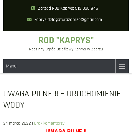
Skip
Zarząd ROD Kaprys: 513 036 945
to
kaprys.delegaturazabrze@gmail.com
content
ROD "KAPRYS"
Rodzinny Ogród Działkowy Kaprys w Zabrzu
Menu
UWAGA PILNE !! – URUCHOMIENIE
WODY
24 marca 2022
|
Brak komentarzy
UWAGA PILNE !!