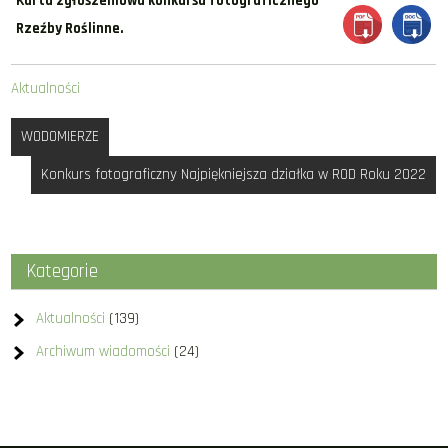
Karta zgłoszeniowa konkursu fotograficznego
Rzeźby Roślinne.
Aktualności
Nawigacja
WODOMIERZE
wpisu
Konkurs fotograficzny Najpiękniejsza działka w ROD Roku 2022
Kategorie
Aktualności
(139)
Archiwum wiadomości
(24)