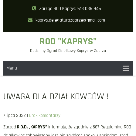
Skip
Zarząd ROD Kaprys: 513 036 945
to
kaprys.delegaturazabrze@gmail.com
content
ROD "KAPRYS"
Rodzinny Ogród Działkowy Kaprys w Zabrzu
Menu
UWAGA DLA DZIAŁKOWCÓW !
7 lipca 2022
|
Brak komentarzy
Zarząd
R.O.D. „KAPRYS”
informuje, że zgodnie z §67 Regulaminu ROD
działkowiec zobowiązany jest nie zakłócać spokoju sąsiadom, stąd