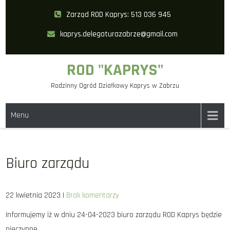
Skip
Zarząd ROD Kaprys: 513 036 945
to
kaprys.delegaturazabrze@gmail.com
content
ROD "KAPRYS"
Rodzinny Ogród Działkowy Kaprys w Zabrzu
Menu
Biuro zarządu
22 kwietnia 2023
|
Brak komentarzy
Informujemy iż w dniu 24-04-2023 biuro zarządu ROD Kaprys będzie
nieczynne.