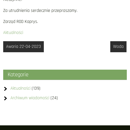
Za utrudnienia serdecznie przepraszamy.
Zarząd ROD Kaprys.
Aktualności
Nawigacja
Awaria 22-04-2023
Woda
wpisu
Kategorie
Aktualności
(139)
Archiwum wiadomości
(24)