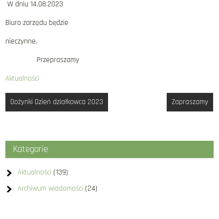
W dniu 14.08.2023
Biuro zarządu będzie
nieczynne.
Przepraszamy
Aktualności
Nawigacja
Dożynki Dzień działkowca 2023
Zapraszamy
wpisu
Kategorie
Aktualności
(139)
Archiwum wiadomości
(24)