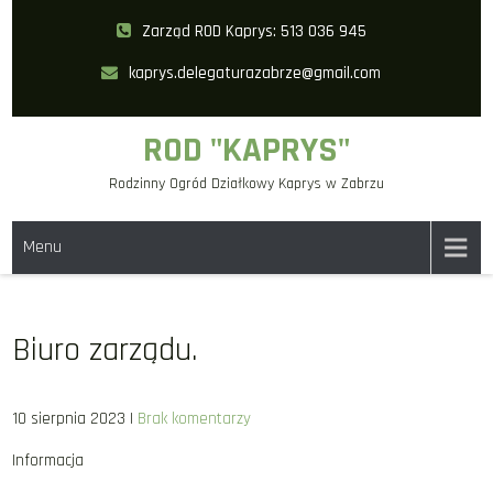
Skip
Zarząd ROD Kaprys: 513 036 945
to
kaprys.delegaturazabrze@gmail.com
content
ROD "KAPRYS"
Rodzinny Ogród Działkowy Kaprys w Zabrzu
Menu
Biuro zarządu.
10 sierpnia 2023
|
Brak komentarzy
Informacja