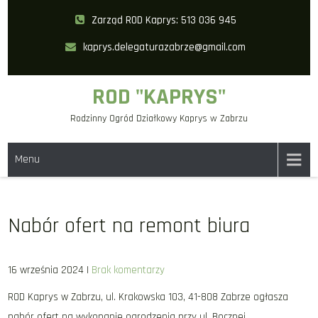
Skip
Zarząd ROD Kaprys: 513 036 945
to
kaprys.delegaturazabrze@gmail.com
content
ROD "KAPRYS"
Rodzinny Ogród Działkowy Kaprys w Zabrzu
Menu
Nabór ofert na remont biura
16 września 2024
|
Brak komentarzy
ROD Kaprys w Zabrzu, ul. Krakowska 103, 41-808 Zabrze ogłasza
nabór ofert na wykonanie ogrodzenia przy ul. Bocznej.