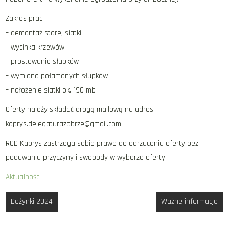
Zakres prac:
– demontaż starej siatki
– wycinka krzewów
– prostowanie słupków
– wymiana połamanych słupków
– nałożenie siatki ok. 190 mb
Oferty należy składać drogą mailową na adres
kaprys.delegaturazabrze@gmail.com
ROD Kaprys zastrzega sobie prawo do odrzucenia oferty bez
podawania przyczyny i swobody w wyborze oferty.
Aktualności
Nawigacja
Dożynki 2024
Ważne informacje
wpisu