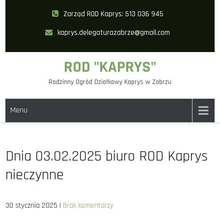
Skip
Zarząd ROD Kaprys: 513 036 945
to
kaprys.delegaturazabrze@gmail.com
content
ROD "KAPRYS"
Rodzinny Ogród Działkowy Kaprys w Zabrzu
Menu
Dnia 03.02.2025 biuro ROD Kaprys
nieczynne
30 stycznia 2025
|
Brak komentarzy