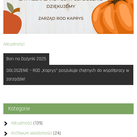
Aktualności
Nawigacja
Bon na Dożynki 2025
wpisu
OGŁOSZENIE – ROD „Kaprys” poszukuje chętnych do współpracy w
zarządzie!
Kategorie
Aktualności
(139)
Archiwum wiadomości
(24)