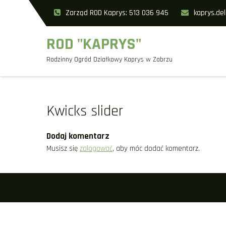
Skip
Zarząd ROD Kaprys: 513 036 945
kaprys.de
to
content
ROD "KAPRYS"
Rodzinny Ogród Działkowy Kaprys w Zabrzu
Kwicks slider
Dodaj komentarz
Musisz się
zalogować
, aby móc dodać komentarz.