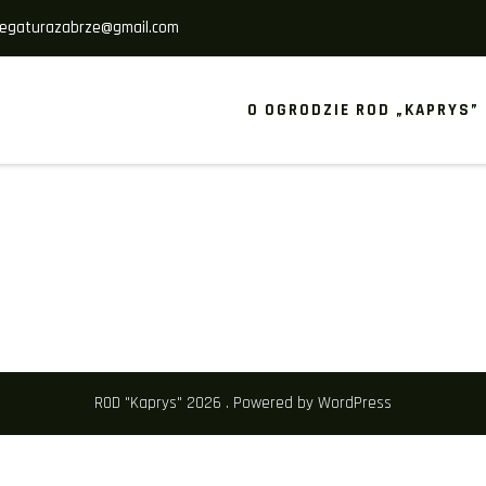
legaturazabrze@gmail.com
O OGRODZIE ROD „KAPRYS”
ROD "Kaprys" 2026 . Powered by WordPress